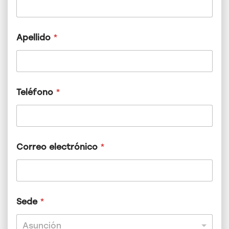
Apellido
*
Teléfono
*
*
Correo electrónico
*
T
e
l
é
f
o
Sede
*
n
o
Asunción
S