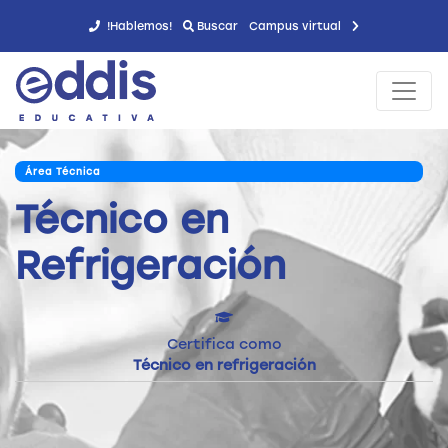
!Hablemos!
Buscar
Campus virtual
Área Técnica
Técnico en
Refrigeración
Certifica como
Técnico en refrigeración