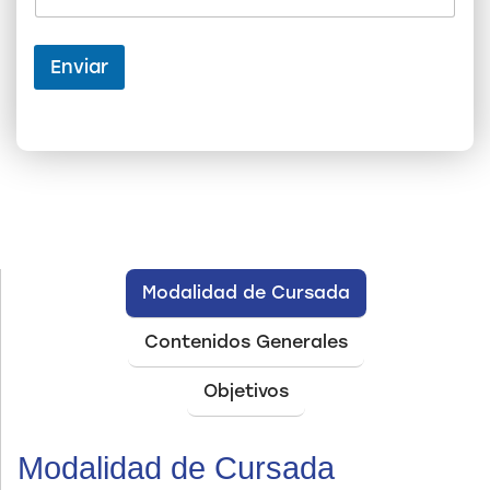
l
i
d
Enviar
o
*
*
Modalidad de Cursada
Contenidos Generales
Objetivos
Modalidad de Cursada