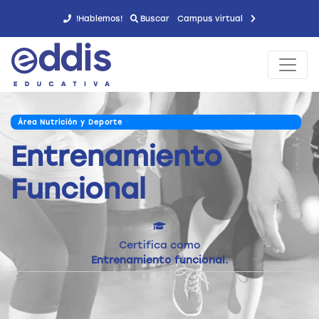
!Hablemos!
Buscar
Campus virtual
Área Nutrición y Deporte
Entrenamiento
Funcional
Certifica como
Entrenamiento funcional.