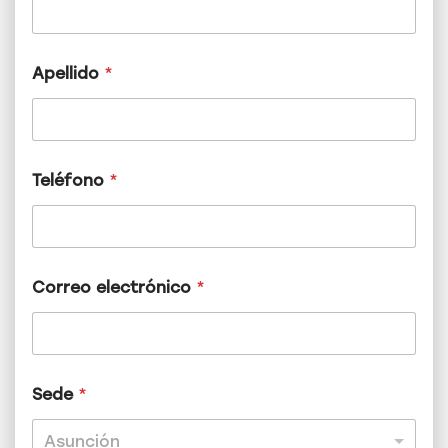
Apellido
*
Teléfono
*
Correo electrónico
*
A
Sede
*
p
e
l
Asunción