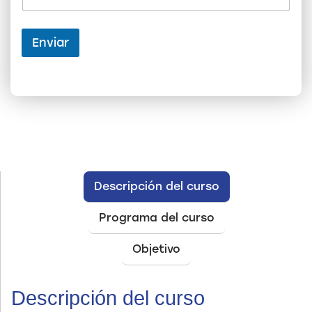
r
e
N
Enviar
o
m
b
r
e
T
e
l
é
f
o
Descripción del curso
n
o
Programa del curso
Objetivo
Descripción del curso