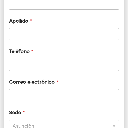
Apellido
*
Teléfono
*
Correo electrónico
*
N
Sede
*
o
m
b
Asunción