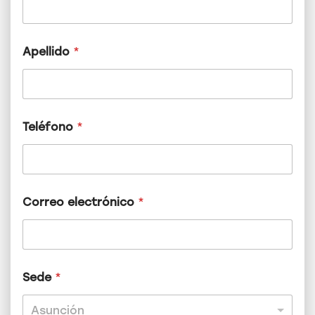
Apellido
*
Teléfono
*
*
Correo electrónico
*
C
o
r
r
e
o
Sede
*
*
Asunción