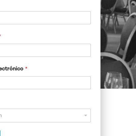
*
ectrónico
*
n