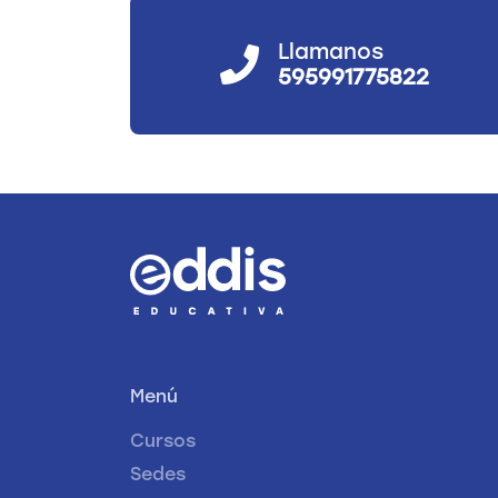
Llamanos
595991775822
Menú
Cursos
Sedes