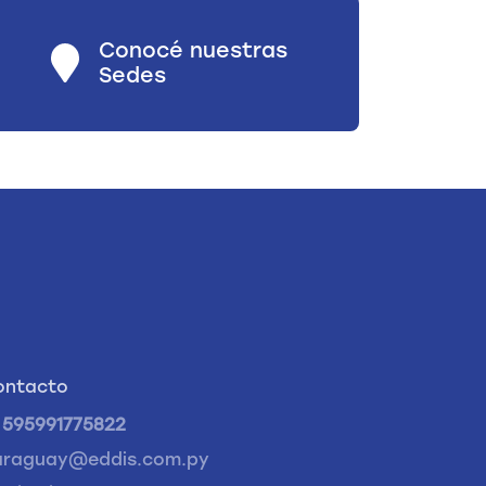
Conocé nuestras
Sedes
ontacto
595991775822
araguay@eddis.com.py