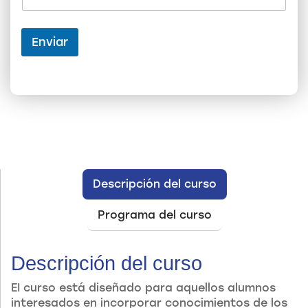
o
N
o
Enviar
m
b
r
e
*
Descripción del curso
Programa del curso
Descripción del curso
EI curso está diseñado para aquellos alumnos
interesados en incorporar conocimientos de los