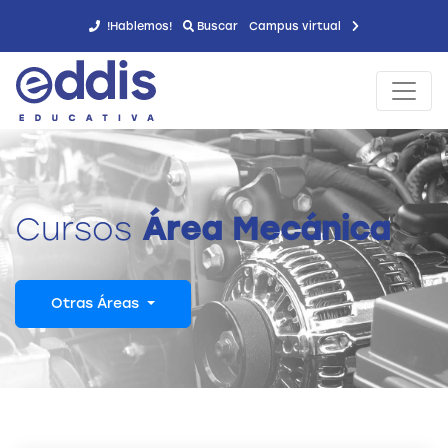
!Hablemos!
Buscar
Campus virtual
Cursos
Área Mecánica
Otras Áreas