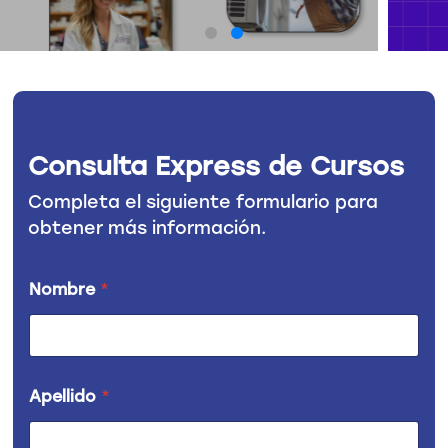
Consulta Express de Cursos
Completa el siguiente formulario para
obtener más información.
*
Nombre
*
C
o
r
r
e
o
Apellido
*
C
o
r