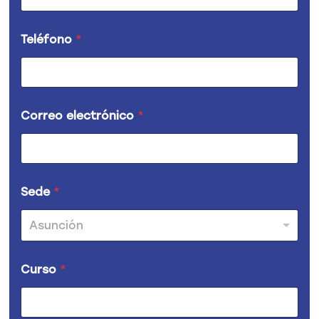
r
e
o
Teléfono
*
Correo electrónico
*
Sede
*
Asunción
Curso
*